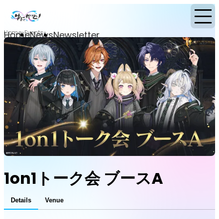
Home
Events
Home
News
Newsletter
1on1トーク会 ブースA
Details
Venue