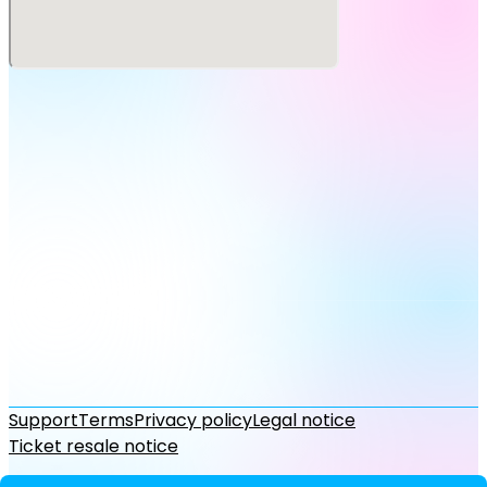
＜1on1トーク会参加券の申し込みに関するご注意＞
■同一メンバーの参加券は、各時間帯枠に対して最大3枚ま
でご購入可能です。
・先行販売（抽選）：最大1枚
・一般販売（先着）：最大2枚
（例：1on1トーク会が3枠あるメンバーは、各枠3枚ずつ最大
計9枚ご購入可能です。）
■同一時間枠での複数参加について
・同一の時間帯枠で複数のメンバーの参加券をお申し込みい
ただくことが可能ですが、全て当選する可能性がございま
す。参加される時間枠の重複については、お客様ご自身でス
ケジュールを管理していただく必要がございます。各参加枠
の受付終了時刻までに必ずブースへお越しいただけるよう、
余裕を持ったお申し込みをお願いいたします。
・受付については各枠の終了10分前とさせていただきます。
■先行販売（抽選）について
・お話しを希望されるメンバーは、全メンバーお申し込み可
能です。
Support
Terms
Privacy policy
Legal notice
・同一メンバーの参加券は、各時間帯枠ごとに最大1枚まで
Ticket resale notice
お申し込みいただけます。
・抽選結果によっては、ご希望にそえない場合がありますの