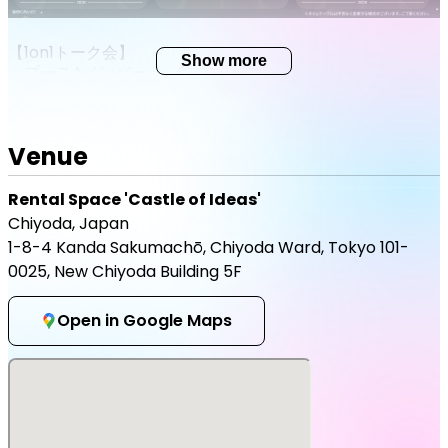
【1on1トーク会】
Show more
＜ブースAメンバー＞
氷乃渚、群青ロマン、卯埜らび、坂本こん、火狩夜れんま、
聖ルナティア
Venue
＜チケット料金＞
■1メンバー1回分の参加券：3,000円（税込）
※各メンバーの1on1トーク会は、「時間帯枠」に区切られて
Rental Space 'Castle of Ideas'
います。
Chiyoda, Japan
※1on1トーク会の参加券は、各枠お一人様《 3枚まで 》ご購
1-8-4 Kanda Sakumachō, Chiyoda Ward, Tokyo 101-
入可能です。
0025, New Chiyoda Building 5F
※参加券1枚につき、希望されたメンバー1名と1on1で約60秒
間トークすることができます。
※トーク中は、お客様ご自身のスマートフォンによる写真撮
Open in Google Maps
影が可能です。スマートフォン以外での撮影や、録音・録画
は固くお断りいたします。
※その他1on1トーク会の詳細や注意事項については、後述の
内容を必ずご確認ください。